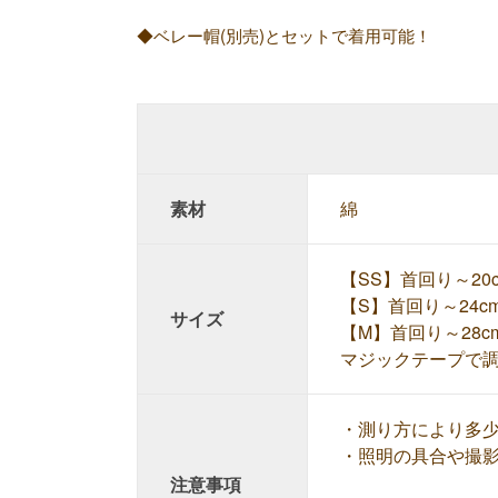
◆ベレー帽(別売)とセットで着用可能！
素材
綿
【SS】首回り～20
【S】首回り～24c
サイズ
【M】首回り～28c
マジックテープで
・測り方により多
・照明の具合や撮
注意事項