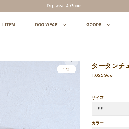
Dog wear & Goods
LL ITEM
DOG WEAR
GOODS
タータンチ
1/3
lt0239oo
サイズ
カラー