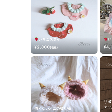
いちごスタイ
い
¥2,800
¥4,
(税込)
リボ
ェッ
怖くないオニの被り物