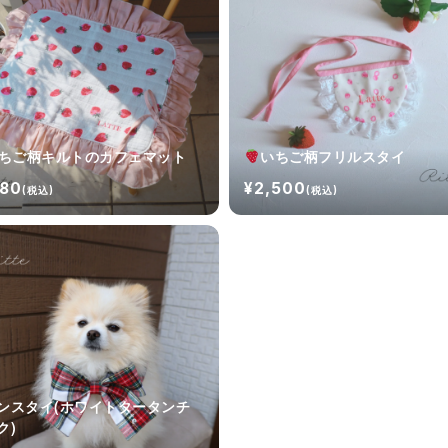
ちご柄キルトのカフェマット
いちご柄フリルスタイ
180
¥2,500
(税込)
(税込)
ンスタイ(ホワイトタータンチ
ク)