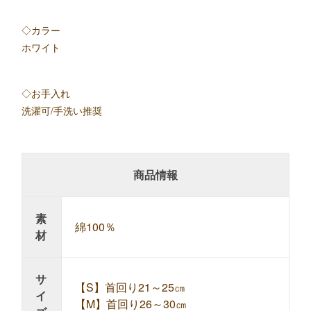
◇カラー
ホワイト
◇お手入れ
洗濯可/手洗い推奨
商品情報
素
綿100％
材
サ
【S】首回り21～25㎝
イ
【M】首回り26～30㎝