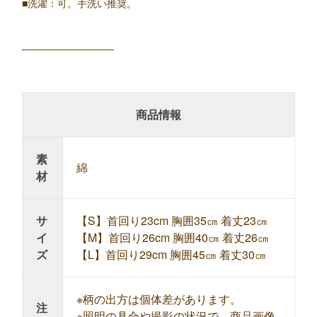
■洗濯：可。手洗い推奨。
─────────────
商品情報
素
綿
材
サ
【S】首回り23cm 胸囲35㎝ 着丈23㎝
イ
【M】首回り26cm 胸囲40㎝ 着丈26㎝
ズ
【L】首回り29cm 胸囲45㎝ 着丈30㎝
※柄の出方は個体差があります。
注
※照明の具合や撮影の状況で、商品画像