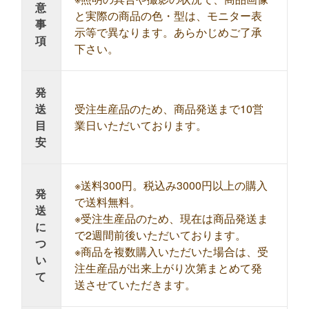
意
と実際の商品の色・型は、モニター表
事
示等で異なります。あらかじめご了承
項
下さい。
発
送
受注生産品のため、商品発送まで10営
目
業日いただいております。
安
※送料300円。税込み3000円以上の購入
発
で送料無料。
送
※受注生産品のため、現在は商品発送ま
に
で2週間前後いただいております。
つ
※商品を複数購入いただいた場合は、受
い
注生産品が出来上がり次第まとめて発
て
送させていただきます。