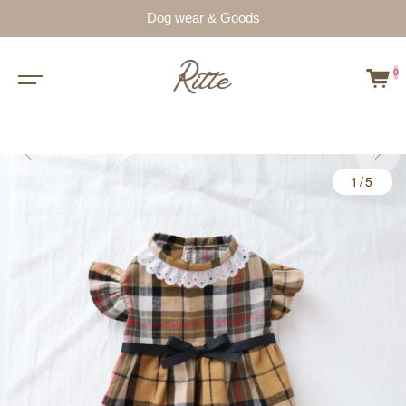
Dog wear & Goods
0
1/5