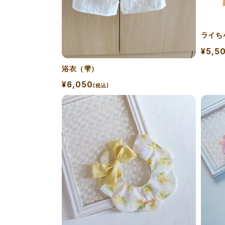
ライち
¥5,5
浴衣（雫）
¥6,050
(税込)