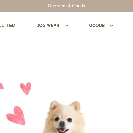
Dog wear & Goods
LL ITEM
DOG WEAR
GOODS