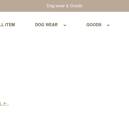
Dog wear & Goods
LL ITEM
DOG WEAR
GOODS
した。